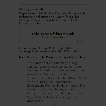
Anhang (optional)
Fügen Sie nach Möglichkeit Fotos der Terrasse oder
technische Zeichnungen bei – das hilft uns, Ihre
Anfrage schneller zu bearbeiten und die beste
Lösung zu finden.
Hierher ziehen & fallen lassen
oder
Dateien auswählen
0
von 5
Die maximale Dateigröße beträgt 5 MB.
Zulässige Dateiformate sind JPG, PNG und PDF.
Nach Durchsicht der
Datenschutz
, erkläre ich, dass:
* Ich stimme der Verarbeitung der o. g.
personenbezogenen Daten und der Daten,
die in der Zukunft übermittelt werden, für die
Zwecke der Übermittlung von
Handelsinformationen durch TARASOLA PH
Sp. z o. o über E-Mail oder andere
elektronische Kommunikationsmittel zu. Die
Zustimmung ermöglicht uns, auf Ihre
Anfragen zu antworten und Sie über unser
Angebot oder dessen Änderungen zu
informieren.