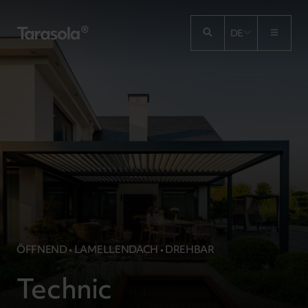
Przejdź do treści
DE
ÖFFNEND • LAMELLENDACH • DREHBAR
Technic