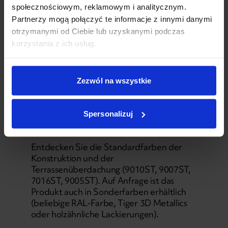
społecznościowym, reklamowym i analitycznym.
Partnerzy mogą połączyć te informacje z innymi danymi
otrzymanymi od Ciebie lub uzyskanymi podczas
korzystania z ich usług.
Zezwól na wszystkie
ÖFFNEND • LAMELLENDACH
Spersonalizuj
Technic New
Entdecken Sie die Standardfarben der
Konstruktion und der
Terrassenüberdachung (9010ST, 9007ST,
7016ST, 9005ST). Auf Anfrage ist das
Produkt auch in Sonderfarben erhältlich
(beliebige RAL-Farbe, Tiger 3D Metallics
oder holzähnliche Lackierungen).