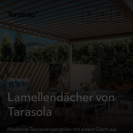
Przejdź do treści
DE
ÖFFNEND
Lamellendächer von
Tarasola
Moderne Terrassenpergolen mit einem Dach aus