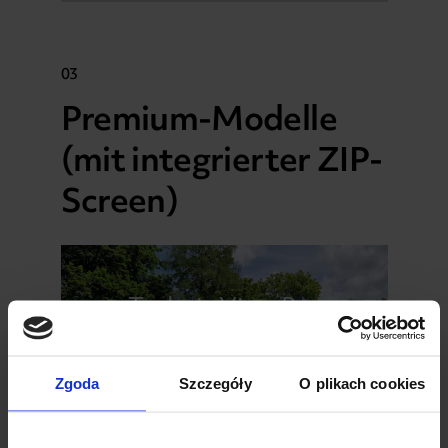
03
Premium-Modelle
(mit integrierter ZIP-
Screen)
Technic View Pro
Dachterrasse
Zgoda
Szczegóły
O plikach cookies
PRODUKT ANSEHEN