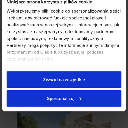
Niniejsza strona korzysta z plików cookie
Wykorzystujemy pliki cookie do spersonalizowania treści
i reklam, aby oferować funkcje społecznościowe i
Technic Pro
analizować ruch w naszej witrynie. Informacje o tym, jak
korzystasz z naszej witryny, udostępniamy partnerom
Dachterrasse
społecznościowym, reklamowym i analitycznym.
Partnerzy mogą połączyć te informacje z innymi danymi
otrzymanymi od Ciebie lub uzyskanymi podczas
PRODUKT ANSEHEN
korzystania z ich usług.
Zezwól na wszystkie
Premium-Modelle
Spersonalizuj
Technic View