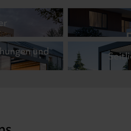
er
chungen und
Seitl
ns