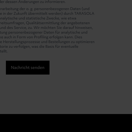
er dessen Änderungen zu informieren.
erarbeitung der o. g. personenbezogenen Daten (und
ie in der Zukunft übermittelt werden) durch TARASOLA
 analytische und statistische Zwecke, wie etwa
eitsumfragen, Qualitätsermittlung der angebotenen
und des Service, zu. Wir möchten Sie darauf hinweisen,
itung personenbezogener Daten für analytische und
ke auch in Form von Profiling erfolgen kann. Dies
ie Herstellungsprozesse und Bestellungen zu optimieren
torie zu verfolgen, was die Basis für eventuelle
ellt.