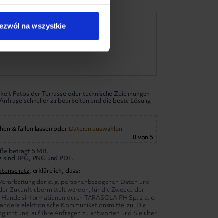
ezwól na wszystkie
keit Fotos der Terrasse oder technische Zeichnungen
re Anfrage schneller zu bearbeiten und die beste Lösung
hen & fallen lassen
oder
Dateien auswählen
0
von 5
ße beträgt 5 MB.
e sind JPG, PNG und PDF.
atenschutz
, erkläre ich, dass:
 Verarbeitung der o. g. personenbezogenen Daten und
 der Zukunft übermittelt werden, für die Zwecke der
 Handelsinformationen durch TARASOLA PH Sp. z o. o
 andere elektronische Kommunikationsmittel zu. Die
licht uns, auf Ihre Anfragen zu antworten und Sie über