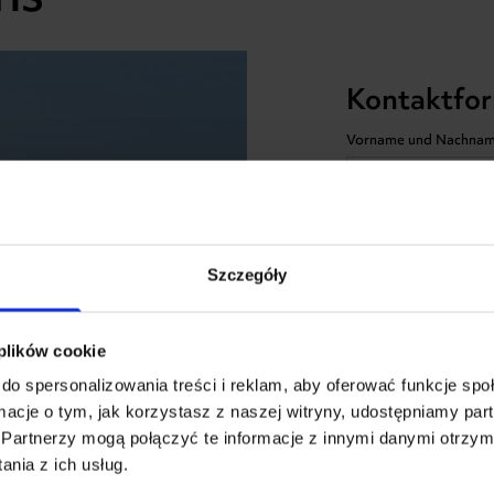
Kontaktfor
Vorname und Nachna
E-mail
Szczegóły
Stadt und Postleitzahl
 plików cookie
do spersonalizowania treści i reklam, aby oferować funkcje sp
Für welches Produkt in
ormacje o tym, jak korzystasz z naszej witryny, udostępniamy p
sich?
Partnerzy mogą połączyć te informacje z innymi danymi otrzym
nia z ich usług.