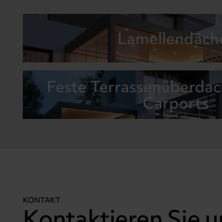
Lamellendäch
Feste Terrassenüberda
Carports
KONTAKT
Kontaktieren Sie u