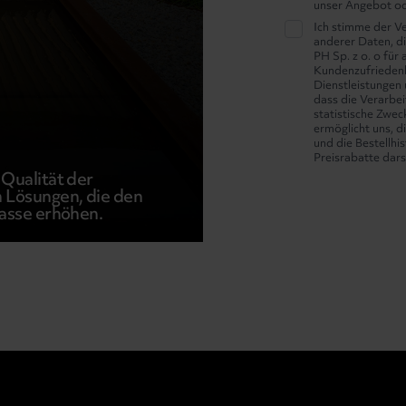
unser Angebot od
Ich stimme der V
anderer Daten, d
PH Sp. z o. o für
Kundenzufriedenh
Dienstleistungen 
dass die Verarbe
statistische Zwec
ermöglicht uns, d
und die Bestellhis
Preisrabatte darst
Qualität der
 Lösungen, die den
rasse erhöhen.