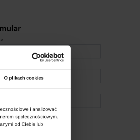
mular
me
Telefon
O plikach cookies
ołecznościowe i analizować
teressieren Sie
artnerom społecznościowym,
anymi od Ciebie lub