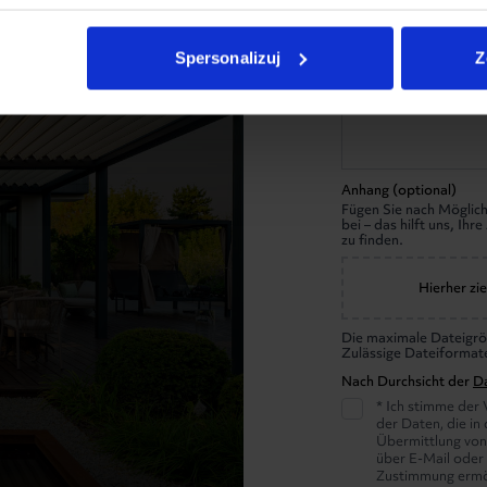
Nachricht
Spersonalizuj
Z
Anhang (optional)
Fügen Sie nach Möglich
bei – das hilft uns, Ih
zu finden.
Hierher zie
Die maximale Dateigrö
Zulässige Dateiformat
Nach Durchsicht der
D
* Ich stimme der
der Daten, die in
Übermittlung von
über E-Mail oder
Zustimmung ermög