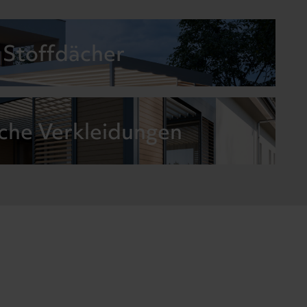
Stoffdächer
iche Verkleidungen