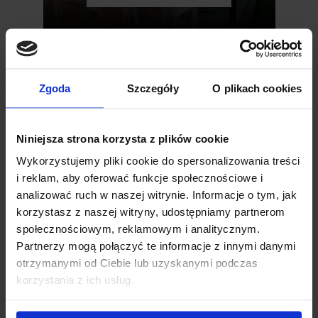
Zgoda
Szczegóły
O plikach cookies
Light
Dachterrasse
Niniejsza strona korzysta z plików cookie
Wykorzystujemy pliki cookie do spersonalizowania treści
PRODUKT ANSEHEN
i reklam, aby oferować funkcje społecznościowe i
analizować ruch w naszej witrynie. Informacje o tym, jak
korzystasz z naszej witryny, udostępniamy partnerom
społecznościowym, reklamowym i analitycznym.
Partnerzy mogą połączyć te informacje z innymi danymi
otrzymanymi od Ciebie lub uzyskanymi podczas
Basic Modele
korzystania z ich usług.