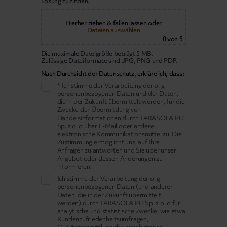
Lösung zu finden.
Hierher ziehen & fallen lassen
oder
Dateien auswählen
0
von 5
Die maximale Dateigröße beträgt 5 MB.
Zulässige Dateiformate sind JPG, PNG und PDF.
Nach Durchsicht der
Datenschutz
, erkläre ich, dass:
* Ich stimme der Verarbeitung der o. g.
personenbezogenen Daten und der Daten,
die in der Zukunft übermittelt werden, für die
Zwecke der Übermittlung von
Handelsinformationen durch TARASOLA PH
Sp. z o. o über E-Mail oder andere
elektronische Kommunikationsmittel zu. Die
Zustimmung ermöglicht uns, auf Ihre
Anfragen zu antworten und Sie über unser
Angebot oder dessen Änderungen zu
informieren.
Ich stimme der Verarbeitung der o. g.
personenbezogenen Daten (und anderer
Daten, die in der Zukunft übermittelt
werden) durch TARASOLA PH Sp. z o. o für
analytische und statistische Zwecke, wie etwa
Kundenzufriedenheitsumfragen,