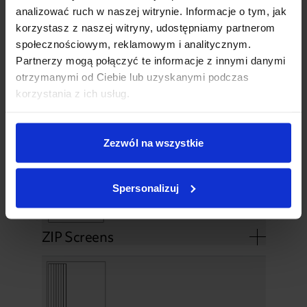
analizować ruch w naszej witrynie. Informacje o tym, jak
korzystasz z naszej witryny, udostępniamy partnerom
Shutters
społecznościowym, reklamowym i analitycznym.
Partnerzy mogą połączyć te informacje z innymi danymi
otrzymanymi od Ciebie lub uzyskanymi podczas
korzystania z ich usług.
Verglasung
Zezwól na wszystkie
Spersonalizuj
ZIP Screens