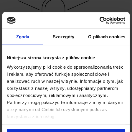
Zgoda
Szczegóły
O plikach cookies
In den verschiebbaren Unterstoff kann
Niniejsza strona korzysta z plików cookie
eine weiße oder RGB LED Strip
Beleuchtung integriert werden.
Wykorzystujemy pliki cookie do spersonalizowania treści
i reklam, aby oferować funkcje społecznościowe i
analizować ruch w naszej witrynie. Informacje o tym, jak
korzystasz z naszej witryny, udostępniamy partnerom
05
społecznościowym, reklamowym i analitycznym.
Partnerzy mogą połączyć te informacje z innymi danymi
Konfigurator
otrzymanymi od Ciebie lub uzyskanymi podczas
korzystania z ich usług.