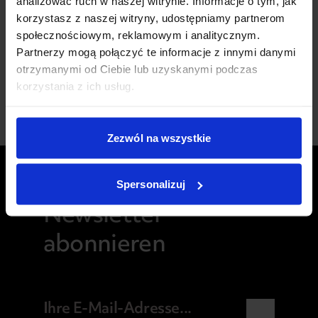
analizować ruch w naszej witrynie. Informacje o tym, jak
eine Beratung?
korzystasz z naszej witryny, udostępniamy partnerom
społecznościowym, reklamowym i analitycznym.
KONTAKTIEREN SIE UNS
Partnerzy mogą połączyć te informacje z innymi danymi
otrzymanymi od Ciebie lub uzyskanymi podczas
korzystania z ich usług.
Zezwól na wszystkie
Spersonalizuj
BLEIBEN SIE AUF DEM LAUFENDEN
Newsletter
abonnieren