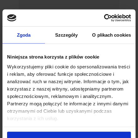
Zgoda
Szczegóły
O plikach cookies
FALTDACH
Light
Niniejsza strona korzysta z plików cookie
Entdecken Sie die Standardfarben der
Wykorzystujemy pliki cookie do spersonalizowania treści
Konstruktion (9010ST, 9007ST, 7016ST).
i reklam, aby oferować funkcje społecznościowe i
Darüber hinaus kann die Konstruktion in
analizować ruch w naszej witrynie. Informacje o tym, jak
Sonderfarben bestellt werden (beliebige
korzystasz z naszej witryny, udostępniamy partnerom
RAL-Farbe, 3D Tiger Metallics oder
społecznościowym, reklamowym i analitycznym.
holzähnliche Beschichtungen).
Partnerzy mogą połączyć te informacje z innymi danymi
otrzymanymi od Ciebie lub uzyskanymi podczas
Farbe der Konstruktion
korzystania z ich usług.