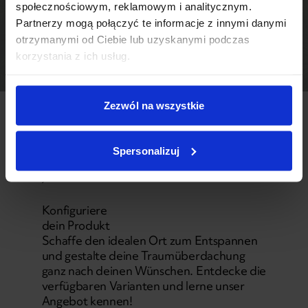
społecznościowym, reklamowym i analitycznym.
Partnerzy mogą połączyć te informacje z innymi danymi
otrzymanymi od Ciebie lub uzyskanymi podczas
korzystania z ich usług.
Zezwól na wszystkie
03
KONFIGURATOR
Spersonalizuj
Konfiguriere
dein Produkt
Schaffe den idealen Ort zum Entspannen
und gestalte deine Traumüberdachung
ganz nach deinen Wünschen. Entdecke die
verfügbaren Varianten und lerne unser
Angebot kennen!