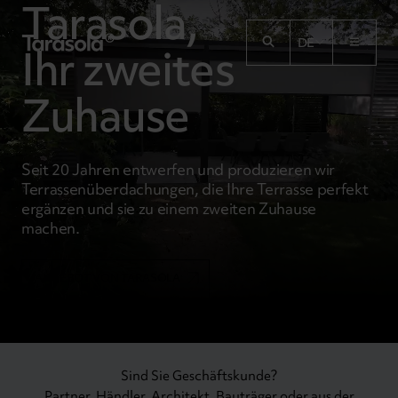
Tarasola,
Przejdź do treści
DE
Ihr zweites
Zuhause
Seit 20 Jahren entwerfen und produzieren wir
Terrassenüberdachungen, die Ihre Terrasse perfekt
ergänzen und sie zu einem zweiten Zuhause
machen.
ANGEBOT VON TARASOLA
Sind Sie Geschäftskunde?
Partner, Händler, Architekt, Bauträger oder aus der