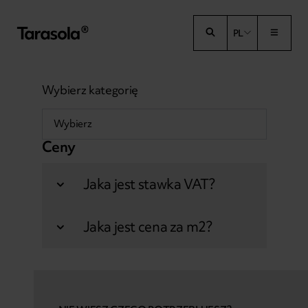
Przejdź do treści
PL
Wybierz kategorię
Ceny
Jaka jest stawka VAT?
Jaka jest cena za m2?