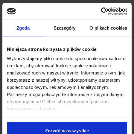
Jak wygląda proces
zamówienia?
Zgoda
Szczegóły
O plikach cookies
Czy można doposażyć
istniejące zadaszenie?
Niniejsza strona korzysta z plików cookie
Wykorzystujemy pliki cookie do spersonalizowania treści
Czy Tarasola
i reklam, aby oferować funkcje społecznościowe i
przygotowuje projekt
analizować ruch w naszej witrynie. Informacje o tym, jak
konstrukcji?
korzystasz z naszej witryny, udostępniamy partnerom
społecznościowym, reklamowym i analitycznym.
Czy przygotowujecie
Partnerzy mogą połączyć te informacje z innymi danymi
wizualizację?
otrzymanymi od Ciebie lub uzyskanymi podczas
korzystania z ich usług.
Jaki jest czas realizacji?
Zezwól na wszystkie