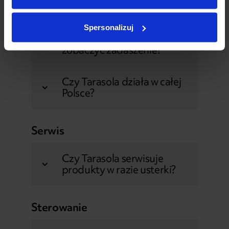
Salony i ekspozycje
Spersonalizuj
Gdzie można na żywo
zobaczyć zadaszenie?
Czy Tarasola działa w całej
Polsce?
Serwis
Czy Tarasola serwisuje
produkty w razie usterki?
Sterowanie