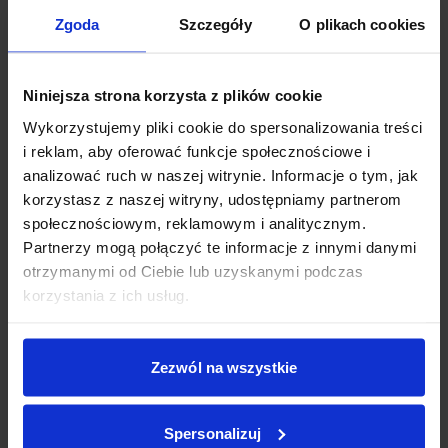
Seite, der fachliche Beratung sowie
Zgoda
Szczegóły
O plikach cookies
Unterstützung bei der Auswahl der
Terrassenüberdachung und in der
Planungsphase bietet.
Ihr persönlicher Ansprechpartner schult
Niniejsza strona korzysta z plików cookie
Sie im Umgang mit dem Konfigurator
Wykorzystujemy pliki cookie do spersonalizowania treści
sowie dem B2B-Panel und begleitet Sie
i reklam, aby oferować funkcje społecznościowe i
durch den gesamten Prozess – von der
analizować ruch w naszej witrynie. Informacje o tym, jak
Modellauswahl bis zur Umsetzung des
korzystasz z naszej witryny, udostępniamy partnerom
Auftrags.
społecznościowym, reklamowym i analitycznym.
Partnerzy mogą połączyć te informacje z innymi danymi
otrzymanymi od Ciebie lub uzyskanymi podczas
korzystania z ich usług.
Zezwól na wszystkie
Spersonalizuj
Materialien