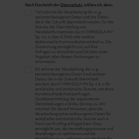
Nach Durchsicht der
Datenschutz
, erkläre ich, dass:
* Ich stimme der Verarbeitung der o. g.
personenbezogenen Daten und der Daten,
die in der Zukunft übermittelt werden, für die
Zwecke der Übermittlung von
Handelsinformationen durch TARASOLA PH
Sp. z o. o über E-Mail oder andere
elektronische Kommunikationsmittel zu. Die
Zustimmung ermöglicht uns, auf Ihre
Anfragen zu antworten und Sie über unser
Angebot oder dessen Änderungen zu
informieren.
Ich stimme der Verarbeitung der o. g.
personenbezogenen Daten (und anderer
Daten, die in der Zukunft übermittelt
werden) durch TARASOLA PH Sp. z o. o für
analytische und statistische Zwecke, wie etwa
Kundenzufriedenheitsumfragen,
Qualitätsermittlung der angebotenen
Dienstleistungen und des Service, zu. Wir
möchten Sie darauf hinweisen, dass die
Verarbeitung personenbezogener Daten für
analytische und statistische Zwecke auch in
Form von Profiling erfolgen kann. Dies
ermöglicht uns, die Herstellungsprozesse und
Bestellungen zu optimieren und die
Bestellhistorie zu verfolgen, was die Basis für