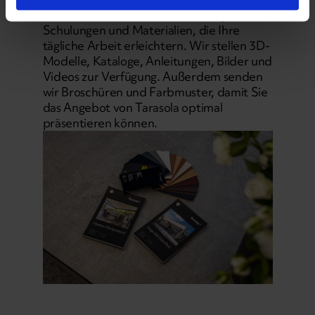
Wir unterstützen Sie mit Beratung,
Schulungen und Materialien, die Ihre
tägliche Arbeit erleichtern. Wir stellen 3D-
Modelle, Kataloge, Anleitungen, Bilder und
Videos zur Verfügung. Außerdem senden
wir Broschüren und Farbmuster, damit Sie
das Angebot von Tarasola optimal
präsentieren können.