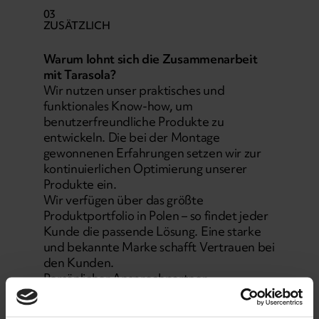
03
ZUSÄTZLICH
Warum lohnt sich
die Zusammenarbeit
mit Tarasola?
Wir nutzen unser praktisches und
funktionales Know-how, um
benutzerfreundliche Produkte zu
entwickeln. Die bei der Montage
gewonnenen Erfahrungen setzen wir zur
kontinuierlichen Optimierung unserer
Produkte ein.
Wir verfügen über das größte
Produktportfolio in Polen – so findet jeder
Kunde die passende Lösung. Eine starke
und bekannte Marke schafft Vertrauen bei
den Kunden.
Persönlicher Ansprechpartner
Zu Beginn der Zusammenarbeit steht
Ihnen ein erfahrener Ansprechpartner zur