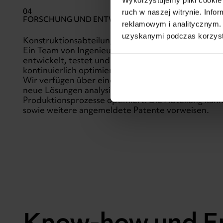
04
ruch w naszej witrynie. Inf
FORSCHUNG UND ENTWICKLUNG
reklamowym i analitycznym. 
uzyskanymi podczas korzysta
Konstruktionsabteilung
Ein Team von Ingenieuren und Konstrukteuren, da
entwickelt, testet und implementiert sowie best
kontinuierlich optimiert.
Wir verfügen über eine eigene Forschungs- und En
neue Lösungen analysiert und testet, Innovationen
Produktionsprozesse optimiert. Die Abteilung kann 
sowie weitere angemeldete Patente vorweisen.
Know-how und E