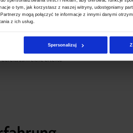
ormacje o tym, jak korzystasz z naszej witryny, udostępniamy p
Partnerzy mogą połączyć te informacje z innymi danymi otrzym
nia z ich usług.
s neue Produkte
ehende Systeme
Spersonalizuj
Z
twicklungsabteilung, die
 einführt und
bereits zahlreiche erteilte
rfahrung