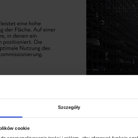
eistet eine hohe
g der Fläche. Auf einer
e, in denen ein
 positioniert. Die
optimale Nutzung des
lkommissionierung.
Szczegóły
 plików cookie
do spersonalizowania treści i reklam, aby oferować funkcje sp