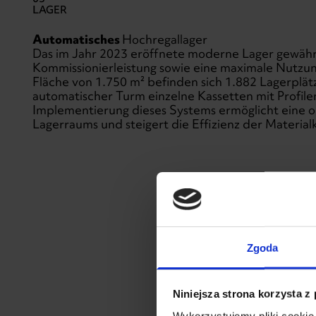
LAGER
Automatisches
Hochregallager
Das im Jahr 2023 eröffnete moderne Lager gewährl
Kommissionierleistung sowie eine maximale Nutzun
Fläche von 1.750 m² befinden sich 1.882 Lagerplätz
automatischer Turm einzelne Kassetten mit Profilen
Implementierung dieses Systems ermöglicht eine 
Lagerraums und steigert die Effizienz der Materia
Zgoda
Niniejsza strona korzysta z
Wykorzystujemy pliki cookie 