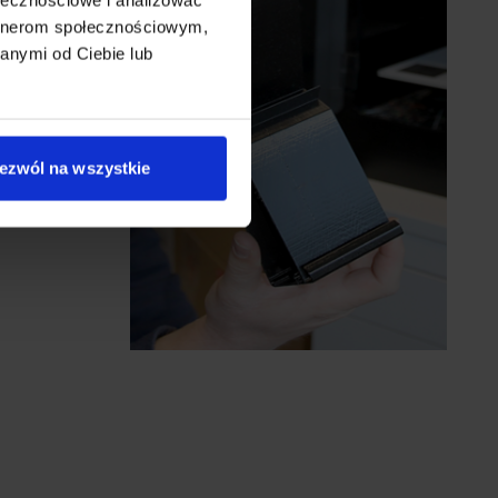
artnerom społecznościowym,
anymi od Ciebie lub
ezwól na wszystkie