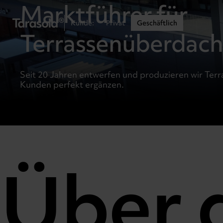
Przejdź do treści
Marktführer für
Kunde:
Privat
Geschäftlich
Terrassenüberdach
Seit 20 Jahren entwerfen und produzieren wir Terr
Kunden perfekt ergänzen.
Über 